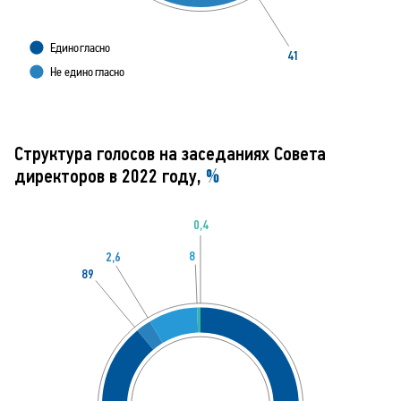
Едино
г
ласно
4
1
Не едино
г
ласно
Структура голосов на заседаниях Совета
директоров в 2022 году,
%
0,4
8
2,6
89