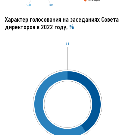
Другие вопросы
14
,
9
0
18
,
8
0
Характер голосования на заседаниях Совета
директоров в 2022 году,
%
59