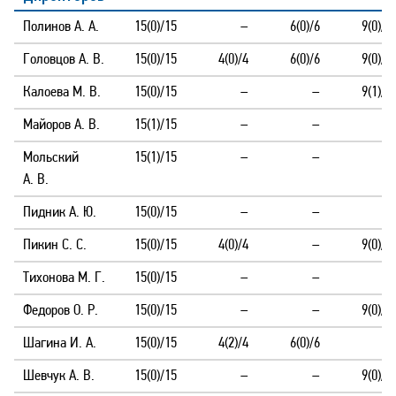
Полинов А. А.
15(0)/15
–
6(0)/6
9(0)/9
Головцов А. В.
15(0)/15
4(0)/4
6(0)/6
9(0)/9
Калоева М. В.
15(0)/15
–
–
9(1)/9
Майоров А. В.
15(1)/15
–
–
–
Мольский
15(1)/15
–
–
–
А. В.
Пидник А. Ю.
15(0)/15
–
–
–
Пикин С. С.
15(0)/15
4(0)/4
–
9(0)/9
Тихонова М. Г.
15(0)/15
–
–
–
Федоров О. Р.
15(0)/15
–
–
9(0)/9
Шагина И. А.
15(0)/15
4(2)/4
6(0)/6
–
Шевчук А. В.
15(0)/15
–
–
9(0)/9