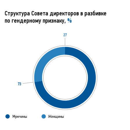
Структура Совета директоров в разбивке
по гендерному признаку,
%
27
73
Мужчины
Ж
е
нщины