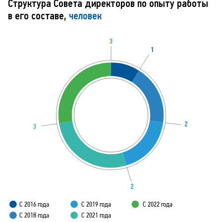
Структура Совета директоров по опыту работы
в его составе,
человек
3
1
2
3
2
С 2016
г
о
да
С 2019
г
о
да
С 2022
г
о
да
С 2018
г
о
да
С 2021
г
о
да