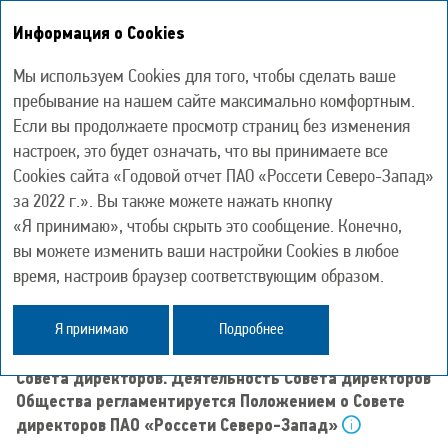
Информация о Cookies
Годовой отчет
2022
Мы используем Cookies для того, чтобы сделать ваше
пребывание на нашем сайте максимально комфортным.
Если вы продолжаете просмотр страниц без изменения
Совет директоров
настроек, это будет означать, что вы принимаете все
Cookies сайта «Годовой отчет ПАО «Россети Северо-Запад»
за 2022 г.». Вы также можете нажать кнопку
«Я принимаю», чтобы скрыть это сообщение. Конечно,
Подробнее о разделе "Совет
вы можете изменить ваши настройки Cookies в любое
директоров" в
PDF-версии
время, настроив браузер соответствующим образом.
Важным элементом эффективного корпоративного
Я принимаю
Подробнее
управления является наличие профессионального
Совета директоров. Деятельность Совета директоров
Общества регламентируется Положением о Совете
директоров ПАО «Россети Северо-Запад»