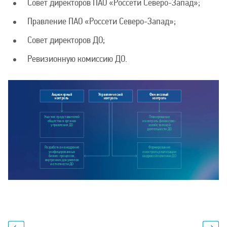
Совет директоров ПАО «Россети Северо-Запад»;
Правление ПАО «Россети Северо-Запад»;
Совет директоров ДО;
Ревизионную комиссию ДО.
А
кц
ио
н
е
р
н
ы
й
У
п
р
а
в
ле
н
ч
еск
и
й
Ф
и
н
а
н
с
о
в
ы
й
к
о
нт
р
о
л
ь
к
о
нт
р
о
л
ь
к
о
нт
р
о
л
ь
У
ч
а
с
т
и
е
п
р
ед
с
т
а
в
и
т
е
л
ей
П
л
а
н
и
р
о
в
а
н
и
е
о
б
щ
е
с
т
в
а в
о
р
г
а
н
а
х
и
к
о
н
т
р
о
л
ь
ф
и
н
а
н
с
о
в
о
-
у
п
р
а
в
л
е
н
и
я
Д
О
х
о
з
яй
с
т
в
е
нн
ой
д
е
я
т
е
л
ь
н
о
с
т
и
Д
О
Р
а
з
р
а
б
о
т
к
а
и
в
н
е
д
р
е
ни
е
Ф
о
р
м
и
р
о
в
а
ни
е
у
ни
ф
и
ц
и
р
о
в
а
н
н
ы
х
и
к
о
н
т
р
о
л
ь
р
е
а
л
и
за
ц
ии
б
и
з
н
е
с
-
п
р
о
ц
е
с
с
о
в
,
к
а
д
р
о
в
ой
п
о
л
и
т
и
к
и
Д
О
в
н
у
т
р
е
н
н
и
х
до
к
у
м
е
н
т
о
в
и
о
т
ч
е
т
н
о
с
т
и
Д
О