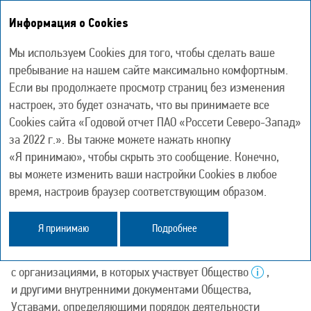
Информация о Cookies
Годовой отчет
2022
Мы используем Cookies для того, чтобы сделать ваше
пребывание на нашем сайте максимально комфортным.
Если вы продолжаете просмотр страниц без изменения
Система управления
настроек, это будет означать, что вы принимаете все
дочерними компаниями
Cookies сайта «Годовой отчет ПАО «Россети Северо-Запад»
за 2022 г.». Вы также можете нажать кнопку
«Я принимаю», чтобы скрыть это сообщение. Конечно,
ПАО «Россети Северо-Запад» осуществляет
вы можете изменить ваши настройки Cookies в любое
взаимоотношения с дочерними обществами (ДО)
время, настроив браузер соответствующим образом.
посредством методов корпоративного управления,
руководствуясь требованиями законодательства
Я принимаю
Подробнее
Российской Федерации, Уставом, Порядком
взаимодействия ПАО «Россети Северо-Запад»
с организациями, в которых участвует Общество
,
и другими внутренними документами Общества,
Уставами, определяющими порядок деятельности